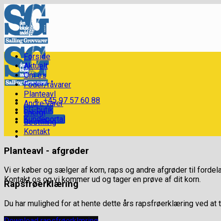
Skip
to
content
Forside
Aktuelt
Om os
Foder/råvarer
Planteavl
+45 97 57 60 88
Andre varer
SG-butik
Energi
Kundeportal
Bestilling
Kontakt
Planteavl - afgrøder
Vi er køber og sælger af korn, raps og andre afgrøder til fordela
Kontakt os og vi kommer ud og tager en prøve af dit korn.
Rapsfrøerklæring
Du har mulighed for at hente dette års rapsfrøerklæring ved at 
Download rapsfrøerklæring