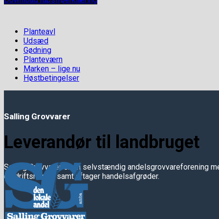
Planteavl
Udsæd
Gødning
Planteværn
Marken – lige nu
Høstbetingelser
Salling Grovvarer
Leverandør til landbruget
Salling Grovvarer er en selvstændig andelsgrovvareforening me
og driftsmidler samt aftager handelsafgrøder.