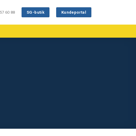
57 60 88
SG-butik
Kundeportal