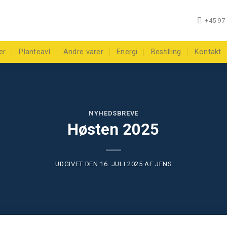
+45 97 
er
Planteavl
Andre varer
Energi
Bestilling
Kontakt
NYHEDSBREVE
Høsten 2025
UDGIVET DEN
16. JULI 2025
AF
JENS