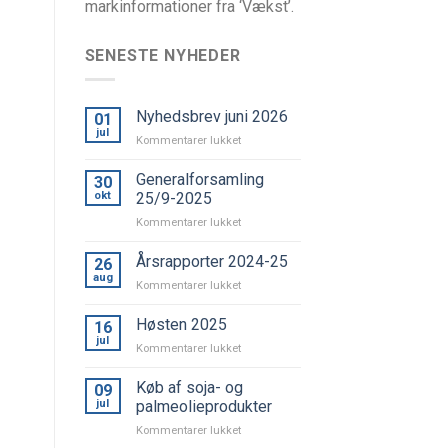
markinformationer fra ‘Vækst’.
SENESTE NYHEDER
Nyhedsbrev juni 2026
01
jul
til
Kommentarer lukket
Nyhedsbrev
juni
Generalforsamling
30
2026
okt
25/9-2025
til
Kommentarer lukket
Generalforsamling
25/9-
Årsrapporter 2024-25
26
2025
aug
til
Kommentarer lukket
Årsrapporter
2024-
Høsten 2025
16
25
jul
til
Kommentarer lukket
Høsten
2025
Køb af soja- og
09
jul
palmeolieprodukter
til
Kommentarer lukket
Køb