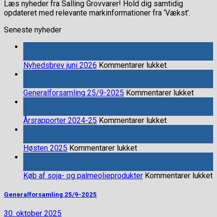
Læs nyheder fra Salling Grovvarer! Hold dig samtidig
opdateret med relevante markinformationer fra ‘Vækst’.
Seneste nyheder
01
jul
til
Nyhedsbrev juni 2026
Kommentarer lukket
Nyhedsbrev
30
juni
okt
2026
til
Generalforsamling 25/9-2025
Kommentarer lukket
Genera
26
25/9-
aug
til
2025
Årsrapporter 2024-25
Kommentarer lukket
Årsrapporter
16
2024-
jul
til
25
Høsten 2025
Kommentarer lukket
Høsten
09
2025
jul
ti
Køb af soja- og palmeolieprodukter
Kommentarer lukket
K
a
Generalforsamling 25/9-2025
s
o
30. oktober 2025