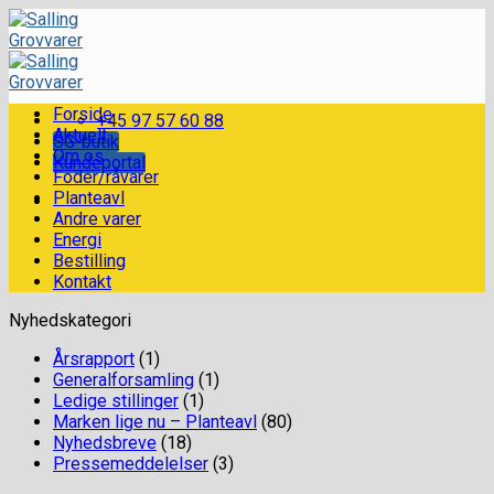
Skip
to
content
Forside
+45 97 57 60 88
Aktuelt
SG-butik
Om os
Kundeportal
Foder/råvarer
Planteavl
Andre varer
Energi
Bestilling
Kontakt
Nyhedskategori
Årsrapport
(1)
Generalforsamling
(1)
Ledige stillinger
(1)
Marken lige nu – Planteavl
(80)
Nyhedsbreve
(18)
Pressemeddelelser
(3)