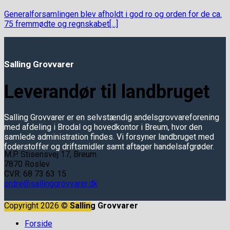
p
Generalforsamlingen blev afholdt i god ro og orden for de ca.
75 fremmødte og regnskabet[...]
Salling Grovvarer
Leverandør til landbruget
Salling Grovvarer er en selvstændig andelsgrovvareforening
med afdeling i Brodal og hovedkontor i Breum, hvor den
samlede administration findes. Vi forsyner landbruget med
foderstoffer og driftsmidler samt aftager handelsafgrøder.
M.P. Stisensvej 17, Breum
7870 Roslev
CVR: 68 73 63 15
ordre@sallinggrovvarer.dk
Copyright 2026 ©
Salling Grovvarer
Ring til os: +97 57 60 88
Forside